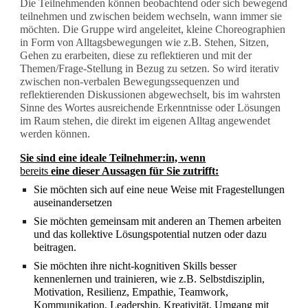
Die Teilnehmenden können beobachtend oder sich bewegend
teilnehmen und zwischen beidem wechseln, wann immer sie
möchten. Die Gruppe wird angeleitet, kleine Choreographien
in Form von Alltagsbewegungen wie z.B. Stehen, Sitzen,
Gehen zu erarbeiten, diese zu reflektieren und mit der
Themen/Frage-Stellung in Bezug zu setzen. So wird iterativ
zwischen non-verbalen Bewegungssequenzen und
reflektierenden Diskussionen abgewechselt, bis im wahrsten
Sinne des Wortes ausreichende Erkenntnisse oder Lösungen
im Raum stehen, die direkt im eigenen Alltag angewendet
werden können.
Sie sind eine ideale Teilnehmer:in, wenn
bereits
eine dieser Aussagen für Sie zutrifft:
Sie möchten sich auf eine neue Weise mit Fragestellungen
auseinandersetzen
Sie möchten gemeinsam mit anderen an Themen arbeiten
und das kollektive Lösungspotential nutzen oder dazu
beitragen.
Sie möchten ihre nicht-kognitiven Skills besser
kennenlernen und trainieren, wie z.B. Selbstdisziplin,
Motivation, Resilienz, Empathie, Teamwork,
Kommunikation, Leadership, Kreativität, Umgang mit