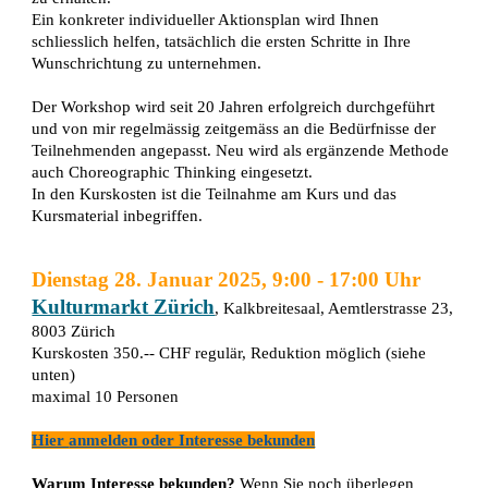
Ein konkreter individueller Aktionsplan wird Ihnen
schliesslich helfen, tatsächlich die ersten Schritte in Ihre
Wunschrichtung zu unternehmen.
Der Workshop wird seit 20 Jahren erfolgreich durchgeführt
und von mir regelmässig zeitgemäss an die Bedürfnisse der
Teilnehmenden angepasst. Neu wird als ergänzende Methode
auch Choreographic Thinking eingesetzt.
In den Kurskosten ist die Teilnahme am Kurs und das
Kursmaterial inbegriffen.
Dienstag 28. Januar 2025, 9:00 - 17:00 Uhr
Kulturmarkt Zürich
, Kalkbreitesaal, Aemtlerstrasse 23,
8003 Zürich
Kurskosten 3
50
.-- CHF regulär, Reduktion
möglich
(siehe
unten)
maximal 10 Personen
Hier
anmelden oder Interesse bekunden
Warum Interesse bekunden
?
Wenn Sie
noch überlegen